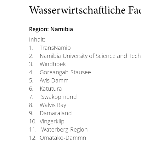
Wasserwirtschaftliche Fa
Region: Namibia
Inhalt:
1. TransNamib
2. Namibia University of Science and Tec
3. Windhoek
4. Goreangab-Stausee
5. Avis-Damm
6. Katutura
7. Swakopmund
8. Walvis Bay
9. Damaraland
10. Vingerklip
11. Waterberg-Region
12. Omatako-Dammn