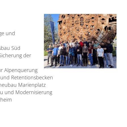
ge und
usbau Süd
Sicherung der
ur Alpenquerung
 und Retentionsbecken
neubau Marienplatz
au und Modernisierung
zheim