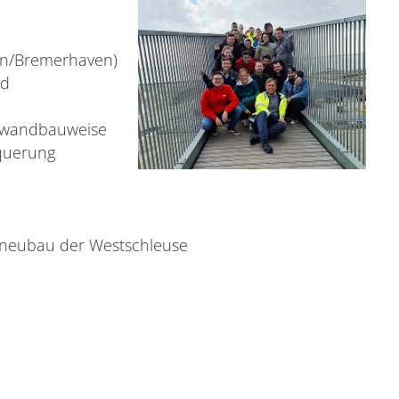
en/Bremerhaven)
nd
tzwandbauweise
querung
zneubau der Westschleuse