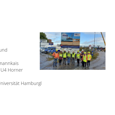
 und
mannkais
 U4 Horner
iversität Hamburgl