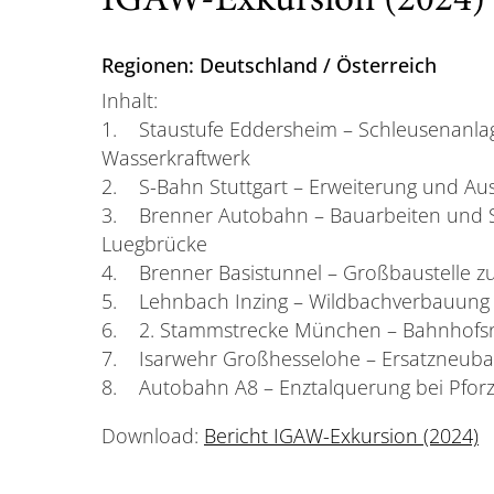
IGAW-Exkursion (2024)
Regionen: Deutschland / Österreich
Inhalt:
1. Staustufe Eddersheim – Schleusenanla
Wasserkraftwerk
2. S-Bahn Stuttgart – Erweiterung und A
3. Brenner Autobahn – Bauarbeiten und 
Luegbrücke
4. Brenner Basistunnel – Großbaustelle z
5. Lehnbach Inzing – Wildbachverbauung
6. 2. Stammstrecke München – Bahnhofs
7. Isarwehr Großhesselohe – Ersatzneub
8. Autobahn A8 – Enztalquerung bei Pfor
Download:
Bericht IGAW-Exkursion (2024)