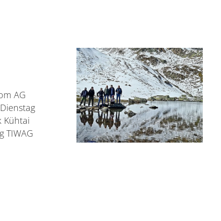
rom AG
 Dienstag
 Kühtai
ng TIWAG